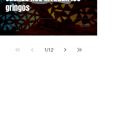
gringos
1
/
12