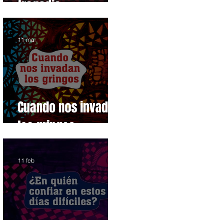
tragedia
11 mar
Cuando nos invadan
los gringos
11 feb