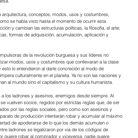
uesa.
ó arquitectura, conceptos, modos, usos y costumbres, 
 como se había visto hasta el momento de ocurrir esta 
ón y cambian las estructuras políticas, la filosofía, el arte; 
cas, formas de adquisición, acumulación, aplicación y 
impulsoras de la revolución burguesa y sus líderes no 
zar modos, usos y costumbres que conllevaran a la clase 
 esto lo entendieron al darle concreción al modo de 
 impera culturalmente en el planeta. Ya no son las naciones y 
nan al mundo sino el capitalismo y su cultura humanista.
n a los ladrones y asesinos, enemigos desde siempre. Al 
 se vuelven socios, regidos por estrictas reglas que, de ser 
igados por las reglas sociales, pero como son asesinos y 
parato de producción intentarán robar y acumular al máximo 
libertad de apoderarse de lo que los demás acumulen o 
tre ladrones se legalizaron por vía de los códigos de 
 quiere robar al comprador y viceversa, nadie quiere 