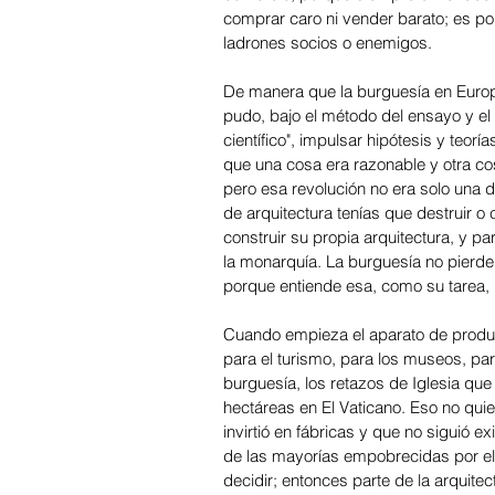
comprar caro ni vender barato; es por
ladrones socios o enemigos.
De manera que la burguesía en Europ
pudo, bajo el método del ensayo y el 
científico", impulsar hipótesis y teo
que una cosa era razonable y otra cos
pero esa revolución no era solo una 
de arquitectura tenías que destruir o c
construir su propia arquitectura, y pa
la monarquía. La burguesía no pierd
porque entiende esa, como su tarea,
Cuando empieza el aparato de produc
para el turismo, para los museos, par
burguesía, los retazos de Iglesia q
hectáreas en El Vaticano. Eso no quie
invirtió en fábricas y que no siguió 
de las mayorías empobrecidas por el 
decidir; entonces parte de la arquit