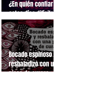
¿En quién confiar en
estos días difíciles?
20 ene
Bocado espinoso y
resbaladizo con una
pisca de curare