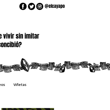
@elcayapo
 vivir sin imitar
concibió?
eos
Viñetas