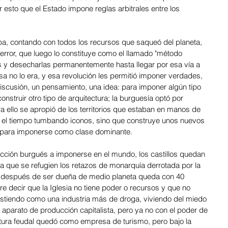
 esto que el Estado impone reglas arbitrales entre los 
a, contando con todos los recursos que saqueó del planeta, 
error, que luego lo constituye como el llamado "método 
rías y desecharlas permanentemente hasta llegar por esa vía a 
a no lo era, y esa revolución les permitió imponer verdades, 
discusión, un pensamiento, una idea: para imponer algún tipo 
onstruir otro tipo de arquitectura; la burguesía optó por 
ra ello se apropió de los territorios que estaban en manos de 
e el tiempo tumbando iconos, sino que construye unos nuevos 
 para imponerse como clase dominante.
ción burgués a imponerse en el mundo, los castillos quedan 
a que se refugien los retazos de monarquía derrotada por la 
ue después de ser dueña de medio planeta queda con 40 
re decir que la Iglesia no tiene poder o recursos y que no 
existiendo como una industria más de droga, viviendo del miedo 
aparato de producción capitalista, pero ya no con el poder de 
ectura feudal quedó como empresa de turismo, pero bajo la 