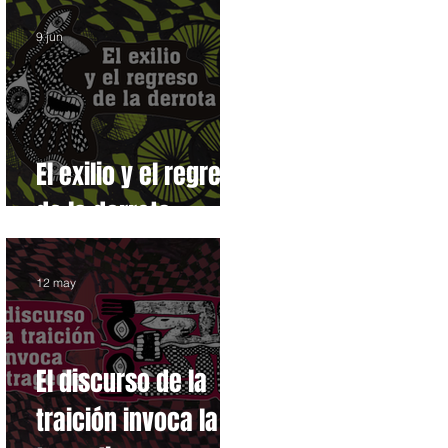
9 jun
El exilio y el regreso
de la derrota
12 may
El discurso de la
traición invoca la