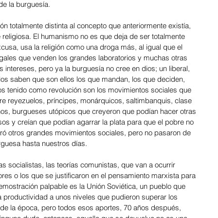
 de la burguesía.
ón totalmente distinta al concepto que anteriormente existía, 
religiosa. El humanismo no es que deja de ser totalmente 
xcusa, usa la religión como una droga más, al igual que el 
legales que venden los grandes laboratorios y muchas otras 
intereses, pero ya la burguesía no cree en dios; un liberal, 
llos saben que son ellos los que mandan, los que deciden, 
 tenido como revolución son los movimientos sociales que 
tre reyezuelos, príncipes, monárquicos, saltimbanquis, clase 
nos, burgueses utópicos que creyeron que podían hacer otras 
os y creían que podían agarrar la plata para que el pobre no 
eró otros grandes movimientos sociales, pero no pasaron de 
rguesa hasta nuestros días.
s socialistas, las teorías comunistas, que van a ocurrir 
es o los que se justificaron en el pensamiento marxista para 
 demostración palpable es la Unión Soviética, un pueblo que 
la productividad a unos niveles que pudieron superar los 
o de la época, pero todos esos aportes, 70 años después, 