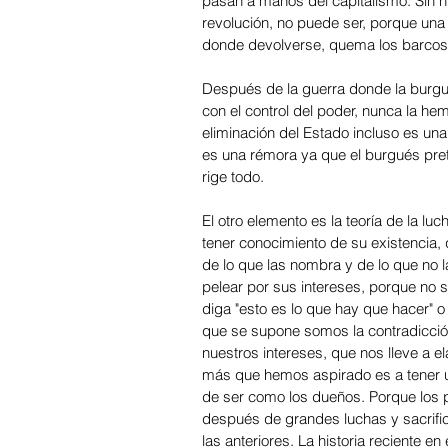
pasan a manos del capitalismo. Sin n
revolución, no puede ser, porque una 
donde devolverse, quema los barcos
Después de la guerra donde la burgue
con el control del poder, nunca la hem
eliminación del Estado incluso es una
es una rémora ya que el burgués prete
rige todo.
El otro elemento es la teoría de la l
tener conocimiento de su existencia,
de lo que las nombra y de lo que no l
pelear por sus intereses, porque no
diga "esto es lo que hay que hacer" o 
que se supone somos la contradicción
nuestros intereses, que nos lleve a e
más que hemos aspirado es a tener un
de ser como los dueños. Porque los p
después de grandes luchas y sacrific
las anteriores. La historia reciente en