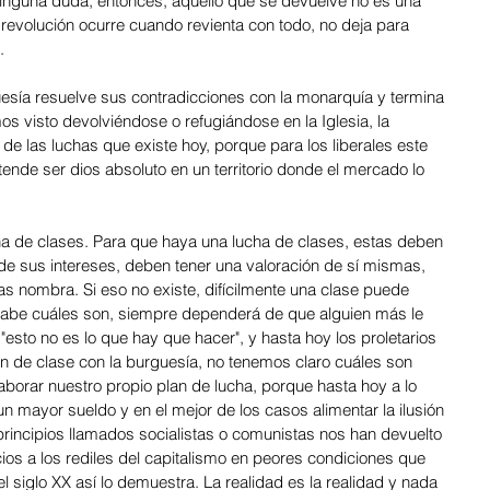
inguna duda, entonces, aquello que se devuelve no es una 
revolución ocurre cuando revienta con todo, no deja para 
.
sía resuelve sus contradicciones con la monarquía y termina 
os visto devolviéndose o refugiándose en la Iglesia, la 
 de las luchas que existe hoy, porque para los liberales este 
nde ser dios absoluto en un territorio donde el mercado lo 
ucha de clases. Para que haya una lucha de clases, estas deben 
 de sus intereses, deben tener una valoración de sí mismas, 
as nombra. Si eso no existe, difícilmente una clase puede 
 sabe cuáles son, siempre dependerá de que alguien más le 
"esto no es lo que hay que hacer", y hasta hoy los proletarios 
 de clase con la burguesía, no tenemos claro cuáles son 
laborar nuestro propio plan de lucha, porque hasta hoy a lo 
 mayor sueldo y en el mejor de los casos alimentar la ilusión 
rincipios llamados socialistas o comunistas nos han devuelto 
ios a los rediles del capitalismo en peores condiciones que 
 el siglo XX así lo demuestra. La realidad es la realidad y nada 